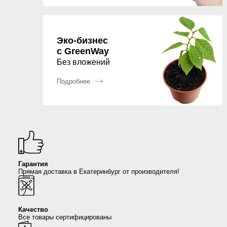
Сыворотки
Спрей для носа / полости рта
Чай в пакетиках
Teavitall
Текстиль
Эфирные масла
Nice Code
Эко-бизнес
с GreenWay
Без вложений
Детская косметика
Ecopam
Подробнее
Солнцезащитный крем
Balancer
Духи
Igen
Revitall
Гарантия
Green Fiber
Прямая доставка в Екатеринбург от производителя!
Healthberry
Качество
Totty
Все товары сертифицированы