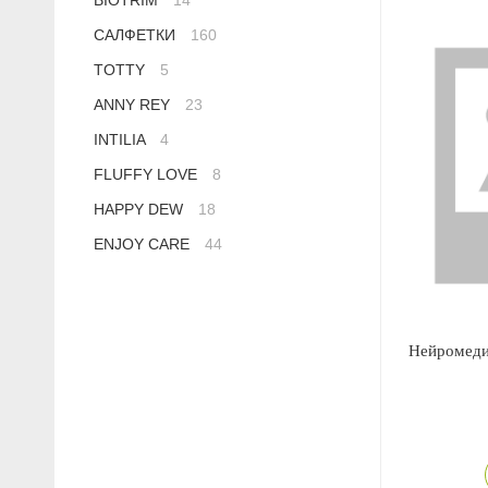
BIOTRIM
14
Anny Rey
САЛФЕТКИ
160
TOTTY
5
Intilia
ANNY REY
23
Happy Dew
INTILIA
4
FLUFFY LOVE
8
Enjoy Care
HAPPY DEW
18
ENJOY CARE
44
Green Minds
Нейромед