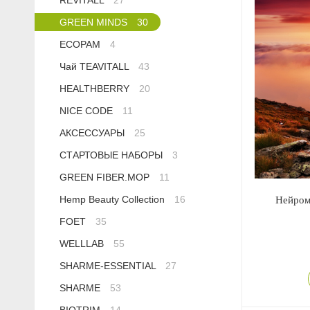
REVITALL
27
Сыворотки
Спрей для носа / полости рта
Чай в пакетиках
Teavitall
GREEN MINDS
30
ECOPAM
4
Текстиль
Эфирные масла
Nice Code
Чай TEAVITALL
43
Детская косметика
Ecopam
HEALTHBERRY
20
NICE CODE
11
Солнцезащитный крем
Balancer
АКСЕССУАРЫ
25
СТАРТОВЫЕ НАБОРЫ
3
Духи
Igen
GREEN FIBER.MOP
11
Revitall
Hemp Beauty Collection
16
Нейро
FOET
35
Green Fiber
WELLLAB
55
Healthberry
SHARME-ESSENTIAL
27
SHARME
53
Totty