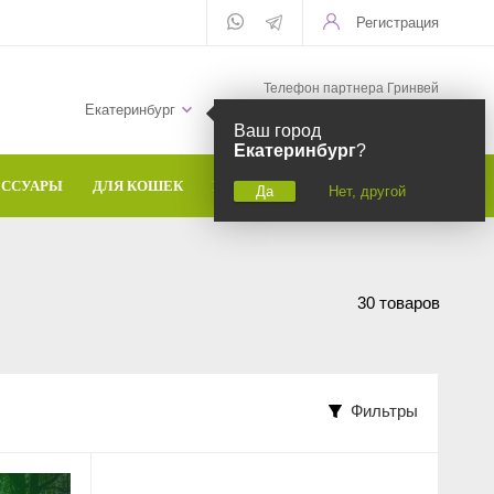
Регистрация
Телефон партнера Гринвей
+7 (958) 582-20-81
Екатеринбург
Ваш город
Екатеринбург
?
ЕССУАРЫ
ДЛЯ КОШЕК
БРЕНДЫ
Да
Нет, другой
30 товаров
Фильтры