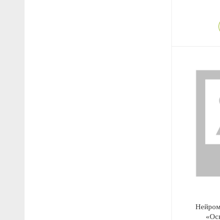
Нейро
«Ос