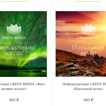
итация GREEN MINDS «Жить
Нейромедитация GREEN 
активно всегда!»
«Идеальный вечер»
460
₽
460
₽