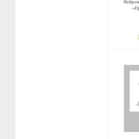
Нейро
«П