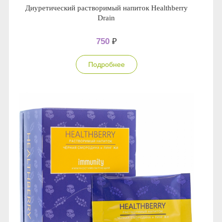
Диуретический растворимый напиток Healthberry
Anny Rey
Drain
Intilia
750
₽
Happy Dew
Подробнее
Enjoy Care
Green Minds