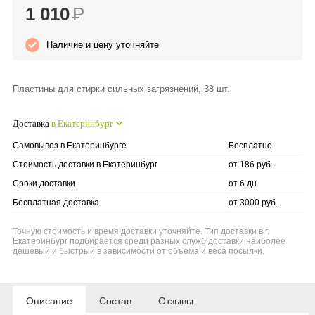
1 010
Р
Anny Rey
Наличие и цену уточняйте
Intilia
Пластины для стирки сильных загрязнений, 38 шт.
Happy Dew
Доставка
в Екатеринбург
Enjoy Care
Самовывоз в Екатеринбурге
Бесплатно
Green Minds
Стоимость доставки в Екатеринбург
от 186 руб.
Сроки доставки
от 6 дн.
Бесплатная доставка
от 3000 руб.
Точную стоимость и время доставки уточняйте. Тип доставки в г.
Екатеринбург подбирается среди разных служб доставки наиболее
дешевый и быстрый в зависимости от объема и веса посылки.
Описание
Состав
Отзывы