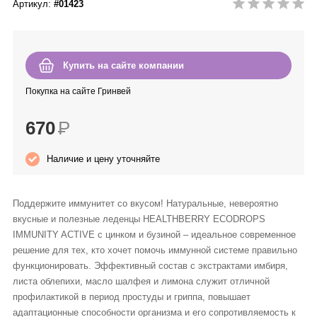
Артикул:
#01423
Anny Rey
Intilia
Купить на сайте компании
Happy Dew
Покупка на сайте Гринвей
670
Р
Enjoy Care
Наличие и цену уточняйте
Green Minds
Поддержите иммунитет со вкусом! Натуральные, невероятно
вкусные и полезные леденцы HEALTHBERRY ECODROPS
IMMUNITY ACTIVE с цинком и бузиной – идеальное современное
решение для тех, кто хочет помочь иммунной системе правильно
функционировать. Эффективный состав с экстрактами имбиря,
листа облепихи, масло шалфея и лимона служит отличной
профилактикой в период простуды и гриппа, повышает
адаптационные способности организма и его сопротивляемость к