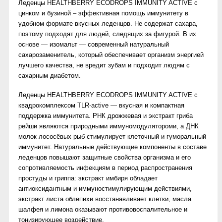
Леденцы HEALTHBERRY ECODROPS IMMUNITY ACTIVE с
цинком и бузиной – эффективная помощь иммунитету в
удобном формате вкусных леденцов. Не содержат сахара,
поэтому подходят для людей, следящих за фигурой. В их
основе — изомальт — современный натуральный
сахарозаменитель, который обеспечивает организм энергией
лучшего качества, не вредит зубам и подходит людям с
сахарным диабетом.
Леденцы HEALTHBERRY ECODROPS IMMUNITY ACTIVE с
квадрокомплексом TLR-active — вкусная и компактная
поддержка иммунитета. РНК дрожжевая и экстракт гриба
рейши являются природными иммуномодулятороми, а ДНК
молок лососёвых рыб стимулирует клеточный и гуморальный
иммунитет. Натуральные действующие компоненты в составе
леденцов повышают защитные свойства организма и его
сопротивляемость инфекциям в период распространения
простуды и гриппа: экстракт имбиря обладает
антиоксидантным и иммуностимулирующим действиями,
экстракт листа облепихи восстанавливает клетки, масла
шалфея и лимона оказывают противовоспалительное и
тонизирующее воздействие.