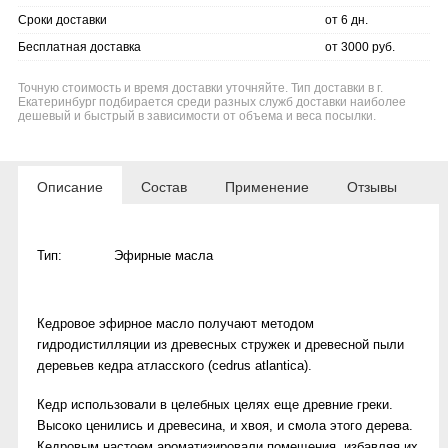
Сроки доставки
от 6 дн.
Бесплатная доставка
от 3000 руб.
Точную стоимость и время доставки уточняйте. Тип доставки в г.
Екатеринбург подбирается среди разных служб доставки наиболее
дешевый и быстрый в зависимости от объема и веса посылки.
Описание
Состав
Применение
Отзывы
Тип:
Эфирные масла
Кедровое эфирное масло получают методом
гидродистилляции из древесных стружек и древесной пыли
деревьев кедрa атласского (сedrus atlantica).
Кедр использовали в целебных целях еще древние греки.
Высоко ценились и древесина, и хвоя, и смола этого дерева.
Кедровым настоем ароматизировали помещения, избавляя их