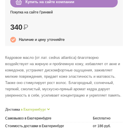
Купить на сайте компании
Anny Rey
Покупка на сайте Гринвей
Intilia
340
Р
Happy Dew
Наличие и цену уточняйте
Enjoy Care
Кедровое масло (от лат. cedrus atlantica) благотворно
воздействует на жирную и проблемную кожу, избавляет от акне и
Green Minds
комедонов, устраняет дискомфортные ощущения, заживляет
мелкие повреждения, придает коже эластичность и матовость.
Также оно стимулирует рост волос. Благородный, солнечный,
терпкий, смолистый, мускусно-пряный аромат кедра дарует
уверенность в себе, усиливает концентрацию и укрепляет память.
Доставка
в Екатеринбург
Самовывоз в Екатеринбурге
Бесплатно
Стоимость доставки в Екатеринбург
от 186 руб.